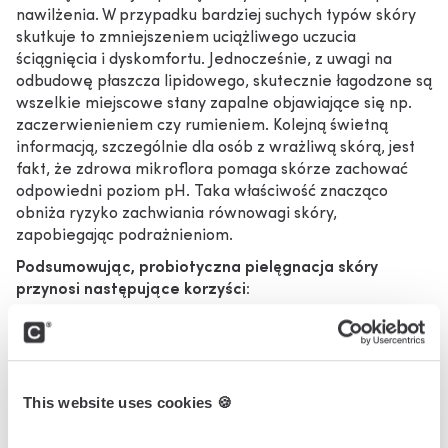
nawilżenia. W przypadku bardziej suchych typów skóry
skutkuje to zmniejszeniem uciążliwego uczucia
ściągnięcia i dyskomfortu. Jednocześnie, z uwagi na
odbudowę płaszcza lipidowego, skutecznie łagodzone są
wszelkie miejscowe stany zapalne objawiające się np.
zaczerwienieniem czy rumieniem. Kolejną świetną
informacją, szczególnie dla osób z wrażliwą skórą, jest
fakt, że zdrowa mikroflora pomaga skórze zachować
odpowiedni poziom pH. Taka właściwość znacząco
obniża ryzyko zachwiania równowagi skóry,
zapobiegając podrażnieniom.
Podsumowując, probiotyczna pielęgnacja skóry
przynosi następujące korzyści:
wzmacnia barierę ochronną skóry
chroni przed infekcjami i czynnikami drażniącymi
przyczynia się do zdrowego płaszcza lipidowego
skóry
This website uses cookies 🍪
redukuje zaczerwienienia i stany zapalne
pomaga skórze zatrzymać wilgoć, zwiększając jej