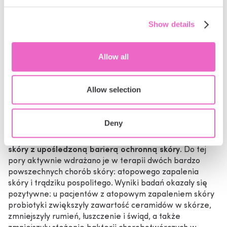
drastycznie zmniejsza wpływ stresu oksydacyjnego na
skórę, wspierając jej jędrność i zdrową architekturę.
Show details
Jednocześnie zatrzymanie wilgoci zapobiega
powstawaniu zmarszczek lub drobnych linii i zmniejsza
matowość.
Allow all
W jakich chorobach skóry
stosowanie probiotyków jest
Allow selection
szczególnie korzystne?
Deny
Jak wspomniano wcześniej,
probiotyczna pielęgnacja
skóry jest szczególnie korzystna w przypadku chorób
skóry z upośledzoną barierą ochronną skóry
. Do tej
pory aktywnie wdrażano je w terapii dwóch bardzo
powszechnych chorób skóry: atopowego zapalenia
skóry i trądziku pospolitego. Wyniki badań okazały się
pozytywne: u pacjentów z atopowym zapaleniem skóry
probiotyki zwiększyły zawartość ceramidów w skórze,
zmniejszyły rumień, łuszczenie i świąd, a także