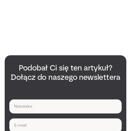
magazynie Forbes Polska. Na blogu Cleansery dzieli
się praktyczną wiedzą o produkcji kosmetyków,
budowaniu marek beauty oraz realiach rynku private
label w Europie.
Przeczytaj pełny biogram
Podobał Ci się ten artykuł?
Dołącz do naszego newslettera