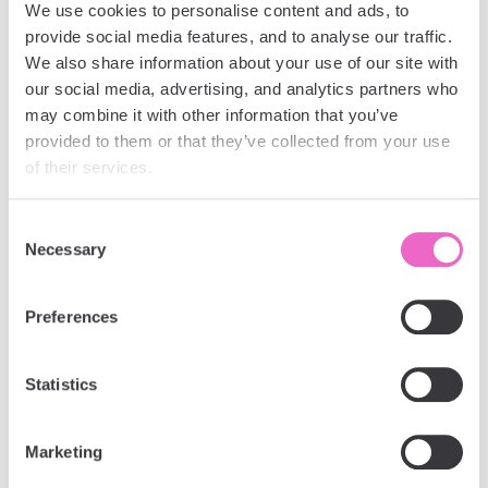
poziom nawilżenia
We use cookies to personalise content and ads, to 
łagodzi dyskomfort i zapewnia ulgę.
provide social media features, and to analyse our traffic. 
We also share information about your use of our site with 
Czy kosmetyki probiotyczne
our social media, advertising, and analytics partners who 
są dobre dla osób w każdym
may combine it with other information that you’ve 
provided to them or that they’ve collected from your use 
wieku?
of their services.
Patrząc na wyżej wymienione zalety, nie ma
Consent
wątpliwości, że osoby w każdym wieku odniosą
Necessary
Selection
korzyści z rutynowej pielęgnacji kosmetykami
probiotycznymi
. Odporność i nawilżenie to dwie
podstawowe potrzeby każdej skóry od pierwszych lat
Preferences
naszego życia. Jednocześnie, w połączeniu z innymi
wymienionymi korzyściami, zapewniają udowodnione
działanie przeciwstarzeniowe, dzięki czemu
Statistics
probiotyczna pielęgnacja skóry jest cenna zarówno w
przypadku skóry dojrzałej, jak i młodszej, która wymaga
zapobiegania pierwszym oznakom starzenia.
Marketing
Przywracanie równowagi i redukcja stanów zapalnych