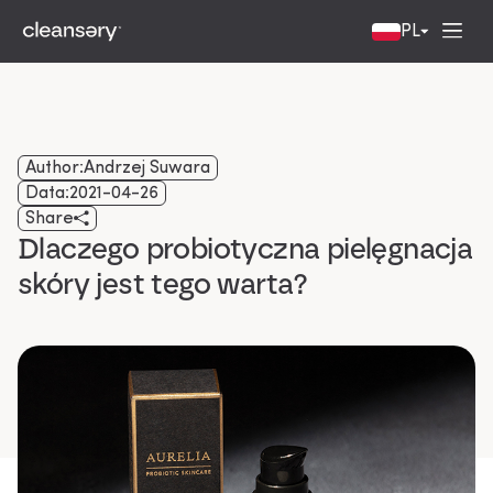
PL
Author:
Andrzej Suwara
Data:
2021-04-26
Share
Dlaczego probiotyczna pielęgnacja
skóry jest tego warta?