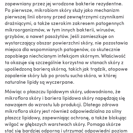
zapewniany przez jej wrodzone bakterie rezydentne.
Po pierwsze, mikrobiom skóry służy jako mechanizm
pierwszej linii obrony przed zewnętrznymi czynnikami
drażniącymi, a także szerokim zakresem patogennych
mikroorganizmów, w tym innych bakterii, wirusów,
grzybów, a nawet pasożytów. Jeśli zamieszkuje on
wystarczający obszar powierzchni skóry, nie pozostawia
miejsca dla wspomnianych patogenów, co skutecznie
zapobiega niechcianym infekcjom skórnym. Właściwość
ta okazuje się szczególnie korzystna w stanach skóry z
upośledzoną barierą skórną, takich jak trądzik, atopowe
zapalenie skóry lub po prostu sucha skóra, w której
naturalne lipidy są wyczerpane.
Mówiąc o płaszczu lipidowym skóry, udowodniono, że
mikroflora skóry i bariera lipidowa skóry napędzają się
nawzajem do wzrostu lub produkcji. Dlatego zdrowa
mikroflora skóry jest również odpowiedzialna za silny
płaszcz lipidowy, zapewniając ochronę, a także blokując
wilgoć w głębszych warstwach skóry. Pomaga skórze
stać się bardziej odporną i utrzymać odpowiedni poziom