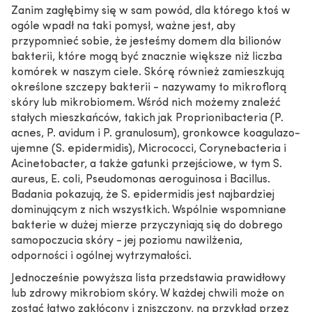
Zanim zagłębimy się w sam powód, dla którego ktoś w
ogóle wpadł na taki pomysł, ważne jest, aby
przypomnieć sobie, że jesteśmy domem dla bilionów
bakterii, które mogą być znacznie większe niż liczba
komórek w naszym ciele. Skórę również zamieszkują
określone szczepy bakterii - nazywamy to mikroflorą
skóry lub mikrobiomem. Wśród nich możemy znaleźć
stałych mieszkańców, takich jak Proprionibacteria (P.
acnes, P. avidum i P. granulosum), gronkowce koagulazo-
ujemne (S. epidermidis), Micrococci, Corynebacteria i
Acinetobacter, a także gatunki przejściowe, w tym S.
aureus, E. coli, Pseudomonas aeroguinosa i Bacillus.
Badania pokazują, że S. epidermidis jest najbardziej
dominującym z nich wszystkich. Wspólnie wspomniane
bakterie w dużej mierze przyczyniają się do dobrego
samopoczucia skóry - jej poziomu nawilżenia,
odporności i ogólnej wytrzymałości.
Jednocześnie powyższa lista przedstawia prawidłowy
lub zdrowy mikrobiom skóry. W każdej chwili może on
zostać łatwo zakłócony i zniszczony, na przykład przez