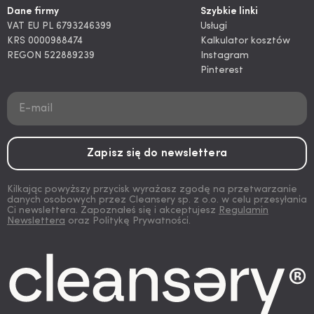
Dane firmy
Szybkie linki
VAT EU PL 6793246399
Usługi
KRS 0000988474
Kalkulator kosztów
REGON 522889239
Instagram
Pinterest
Kilkając powyższy przycisk wyrażasz zgodę na przetwarzanie
danych osobowych przez Cleansery sp. z o.o. w celu przesyłania
Ci newslettera. Zapoznałeś się i akceptujesz
Regulamin
Newslettera
oraz Politykę Prywatności.