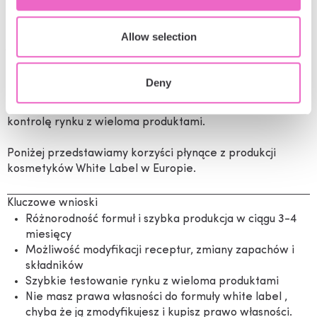
Europie.
Allow selection
Jest to proces, w którym laboratoria tworzą formułę
produktu, a inne firmy, takie jak Twoja, mogą produkować
własny produkt pod Twoją marką.Ten model biznesowy
Deny
staje się coraz bardziej popularny w Europie, ponieważ
coraz więcej firm stara się wykorzystać tę opłacalną
kontrolę rynku z wieloma produktami.
Poniżej przedstawiamy korzyści płynące z produkcji
kosmetyków White Label w Europie.
Kluczowe wnioski
Różnorodność formuł i szybka produkcja w ciągu 3-4
miesięcy
Możliwość modyfikacji receptur, zmiany zapachów i
składników
Szybkie testowanie rynku z wieloma produktami
Nie masz prawa własności do formuły white label ,
chyba że ją zmodyfikujesz i kupisz prawo własności.