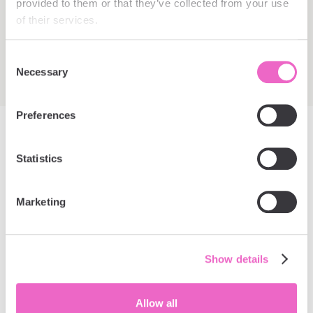
provided to them or that they’ve collected from your use 
wybielania zębów white label, pasty do zębów white
of their services.
label, kosmetyki do wybielania zębów white label.
Wyprodukowane w Europie.
Consent
Necessary
Selection
Preferences
Statistics
Relax.
White Label jest tak proste, jak to
Marketing
tylko możliwe.
Czym są kosmetyki White Label?
W dzisiejszym szybko zmieniającym się świecie biznesu,
Show details
firmy nieustannie poszukują sposobów na rozszerzenie
swojej linii produktów bez ponoszenia wysokich kosztów i
długiego czasu związanego z badaniami i rozwojem. W tym
Allow all
miejscu pojawia się produkcja kosmetyków white-label w